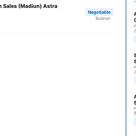
 Sales (Madiun) Astra
Negotiable
Bulanan
J
J
B