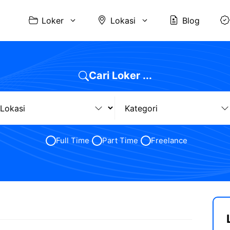
Loker
Lokasi
Blog
Cari Loker ...
Full Time
Part Time
Freelance