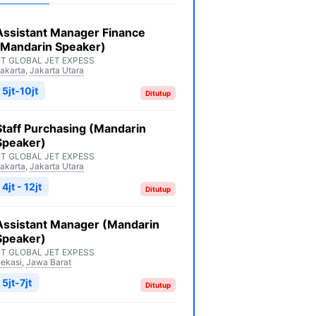
Assistant Manager Finance
(Mandarin Speaker)
PT GLOBAL JET EXPESS
akarta
,
Jakarta Utara
5jt-10jt
Ditutup
Staff Purchasing (Mandarin
Speaker)
PT GLOBAL JET EXPESS
akarta
,
Jakarta Utara
4jt - 12jt
Ditutup
Assistant Manager (Mandarin
Speaker)
PT GLOBAL JET EXPESS
ekasi
,
Jawa Barat
5jt-7jt
Ditutup