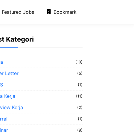
Featured Jobs
Bookmark
t Kategori
ta
(10)
r Letter
(5)
S
(1)
a Kerja
(11)
rview Kerja
(2)
rral
(1)
inar
(9)