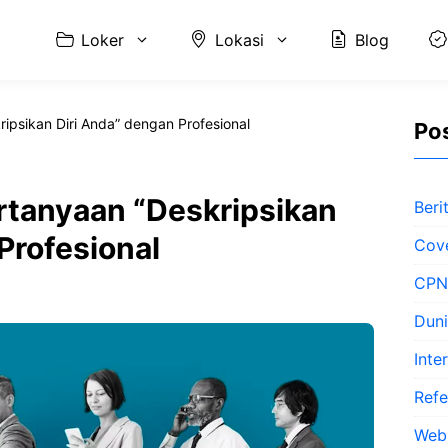
Loker
Lokasi
Blog
ipsikan Diri Anda” dengan Profesional
Pos
tanyaan “Deskripsikan
Beri
Profesional
Cove
CPN
Duni
Inte
Refe
Web