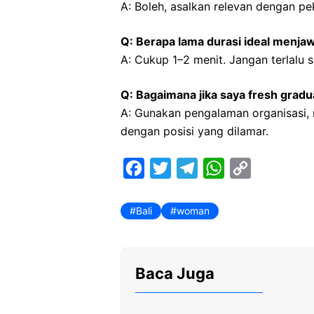
A: Boleh, asalkan relevan dengan pe
Q: Berapa lama durasi ideal menjaw
A: Cukup 1–2 menit. Jangan terlalu si
Q: Bagaimana jika saya fresh grad
A: Gunakan pengalaman organisasi, 
dengan posisi yang dilamar.
F
T
T
W
C
a
w
e
h
o
c
i
l
a
p
Bali
woman
e
t
e
t
y
b
t
g
s
L
Baca Juga
o
e
r
A
i
o
r
a
p
n