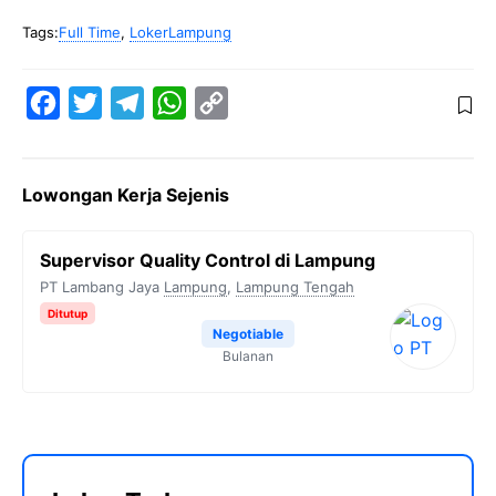
Tags:
Full Time
,
LokerLampung
F
T
T
W
C
a
w
e
h
o
c
i
l
a
p
Lowongan Kerja Sejenis
e
t
e
t
y
b
t
g
s
L
Supervisor Quality Control di Lampung
o
e
r
A
i
PT Lambang Jaya
Lampung
,
Lampung Tengah
o
r
a
p
n
Ditutup
k
m
p
k
Negotiable
Bulanan